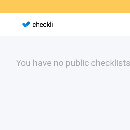
You have no public checklists