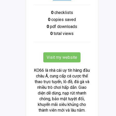
0
checklists
0
copies saved
0
pdf downloads
0
total views
Visit my website
KO66 là nhà cái uy tín hàng đầu
châu Á, cung cấp cá cược thể
thao trực tuyến, lô đề, đá gà và
nhiều trò chơi hấp dẫn. Giao
diện dễ dùng, nạp rút nhanh
chóng, bảo mật tuyệt đối,
khuyến mãi siêu khủng cho
thành viên mới và lâu năm.