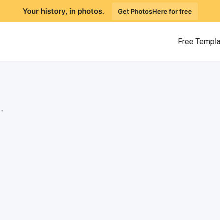
Your history, in photos.
Get PhotosHere for free
Free Templ
.