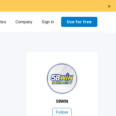
×
Use for free
ates
Company
Sign in
58WIN
Follow