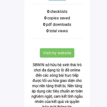
0
checklists
0
copies saved
0
pdf downloads
0
total views
Visit my website
58WIN sở hữu hệ sinh thái trò
chơi đa dạng từ lô đề online
đến các sòng bài trực tiếp
được tối ưu hóa giao diện cho
mọi nền tảng thiết bị. Nền tảng
áp dụng các tiêu chuẩn an toàn
nghiêm ngặt, cam kết tính ngẫu
nhiên của kết quả và quyền
bảo mật thông tin