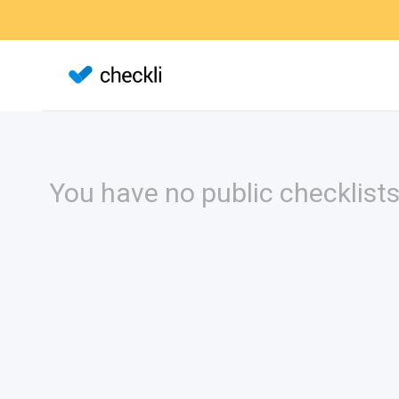
You have no public checklists