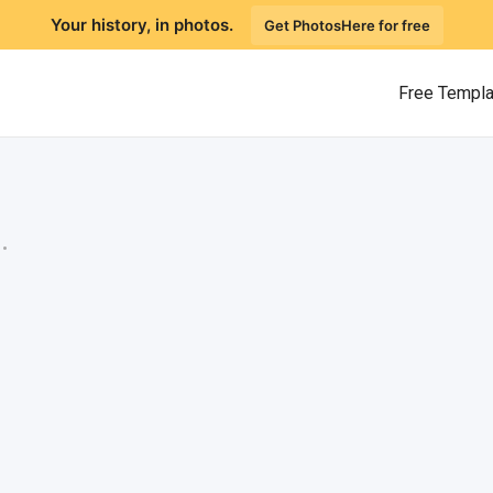
Your history, in photos.
Get PhotosHere for free
Free Templ
.