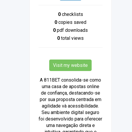
0
checklists
0
copies saved
0
pdf downloads
0
total views
Visit my website
A 811BET consolida-se como
uma casa de apostas online
de confiança, destacando-se
por sua proposta centrada em
agilidade và acessibilidade.
Seu ambiente digital seguro
foi desenvolvido para oferecer
uma navegação direta e
intuitiva, garantindo que o