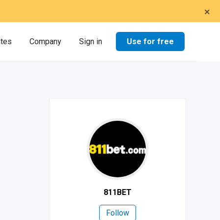
×
Use for free
ates
Company
Sign in
811BET
Follow