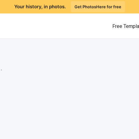
Your history, in photos.
Get PhotosHere for free
Free Templ
.