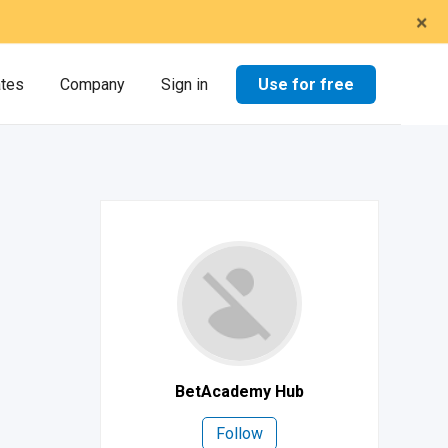
×
Use for free
ates
Company
Sign in
BetAcademy Hub
Follow