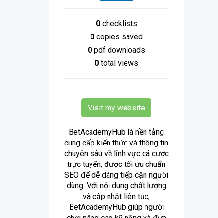
0
checklists
0
copies saved
0
pdf downloads
0
total views
Visit my website
BetAcademyHub là nền tảng
cung cấp kiến thức và thông tin
chuyên sâu về lĩnh vực cá cược
trực tuyến, được tối ưu chuẩn
SEO để dễ dàng tiếp cận người
dùng. Với nội dung chất lượng
và cập nhật liên tục,
BetAcademyHub giúp người
chơi nâng cao kỹ năng và đưa