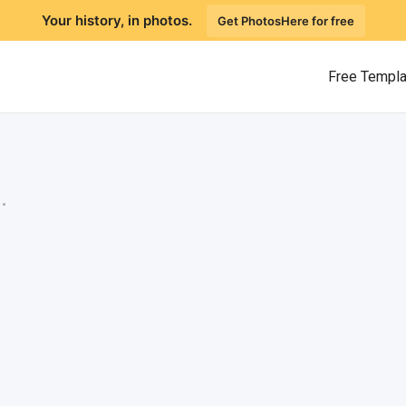
Your history, in photos.
Get PhotosHere for free
Free Templ
.