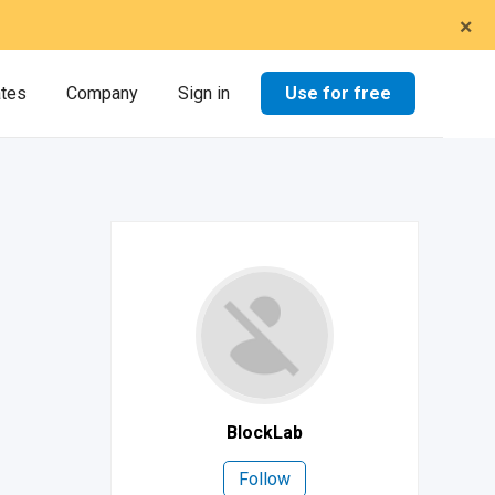
×
Use for free
ates
Company
Sign in
BlockLab
Follow