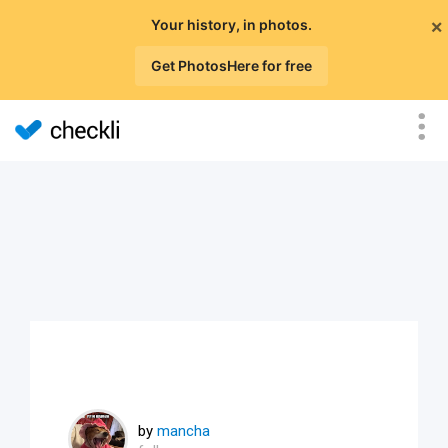
×
Your history, in photos.
Get PhotosHere for free
by
mancha