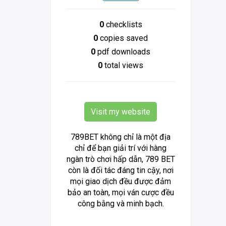
0
checklists
0
copies saved
0
pdf downloads
0
total views
Visit my website
789BET không chỉ là một địa
chỉ để bạn giải trí với hàng
ngàn trò chơi hấp dẫn, 789 BET
còn là đối tác đáng tin cậy, nơi
mọi giao dịch đều được đảm
bảo an toàn, mọi ván cược đều
công bằng và minh bạch.