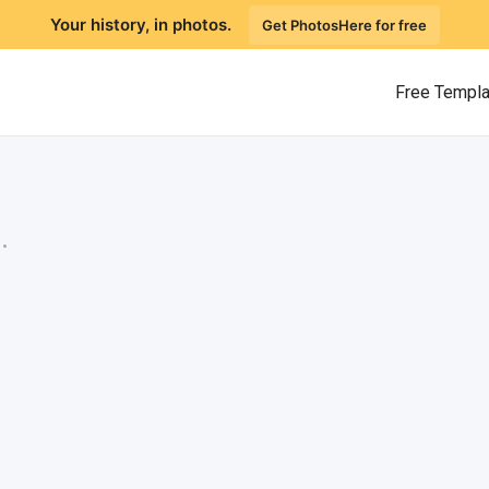
Your history, in photos.
Get PhotosHere for free
Free Templ
.