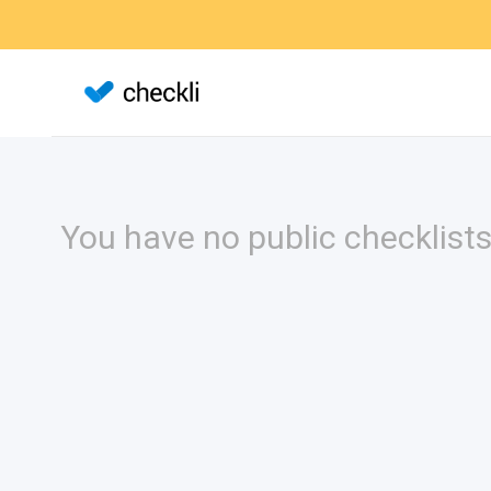
You have no public checklists