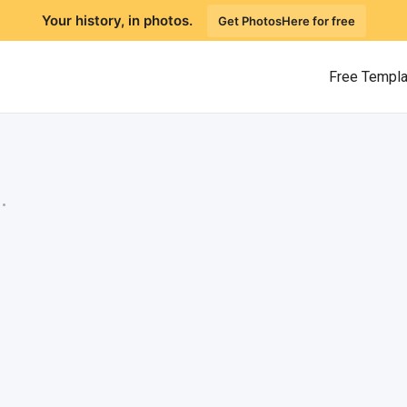
Your history, in photos.
Get PhotosHere for free
Free Templ
.