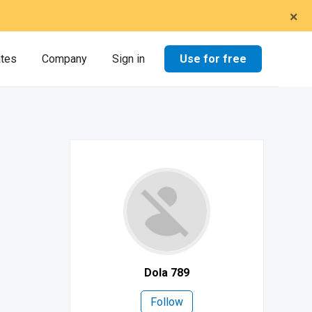
×
Use for free
ates
Company
Sign in
Dola 789
Follow