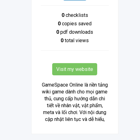
0
checklists
0
copies saved
0
pdf downloads
0
total views
Visit my website
GameSpace Online là nền tảng
wiki game dành cho mọi game
thủ, cung cấp hướng dẫn chi
tiết về nhân vật, vật phẩm,
meta và lối chơi. Với nội dung
cập nhật liên tục và dễ hiểu,