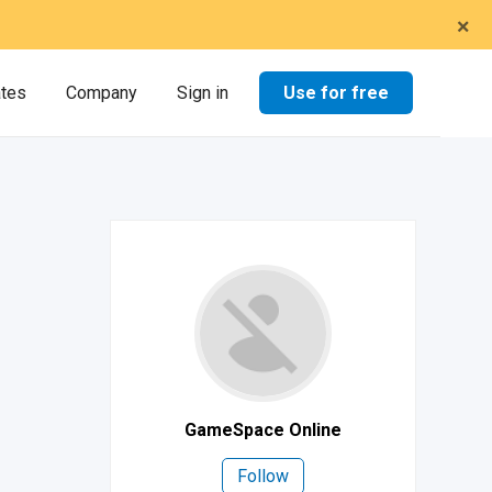
×
Use for free
ates
Company
Sign in
GameSpace Online
Follow