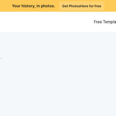
Your history, in photos.
Get PhotosHere for free
Free Templ
.