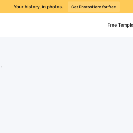
Your history, in photos.
Get PhotosHere for free
Free Templ
.