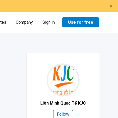
×
Use for free
ates
Company
Sign in
Liên Minh Quốc Tế KJC
Follow