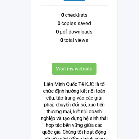
0
checklists
0
copies saved
0
pdf downloads
0
total views
Visit my website
Liên Minh Quốc Tế KJC là tổ
chức định hướng kết nối toàn
cầu, tập trung vào các giải
pháp chuyển đổi số, xúc tiến
thương mại, kết nối doanh
nghiệp và tạo dựng hệ sinh thái
hợp tác bền vững giữa các
quốc gia. Chúng tôi hoạt động
với sứ mệnh đồng hành cùng