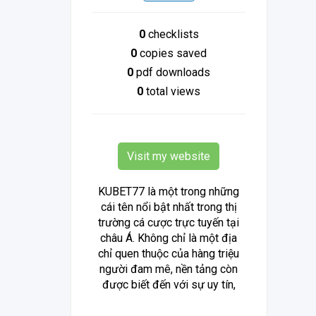
0
checklists
0
copies saved
0
pdf downloads
0
total views
Visit my website
KUBET77 là một trong những
cái tên nổi bật nhất trong thị
trường cá cược trực tuyến tại
châu Á. Không chỉ là một địa
chỉ quen thuộc của hàng triệu
người đam mê, nền tảng còn
được biết đến với sự uy tín,