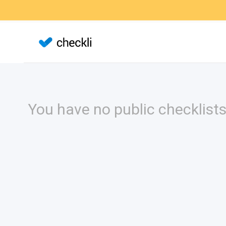
You have no public checklists