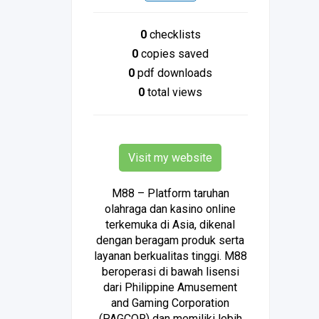
0
checklists
0
copies saved
0
pdf downloads
0
total views
Visit my website
M88 – Platform taruhan
olahraga dan kasino online
terkemuka di Asia, dikenal
dengan beragam produk serta
layanan berkualitas tinggi. M88
beroperasi di bawah lisensi
dari Philippine Amusement
and Gaming Corporation
(PAGCOR) dan memiliki lebih