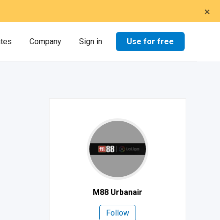
×
Use for free
ates
Company
Sign in
M88 Urbanair
Follow