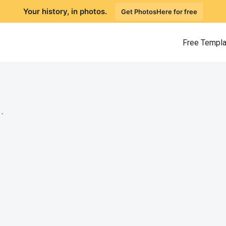
Your history, in photos.
Get PhotosHere for free
Free Templ
.