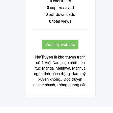
0
checklists
0
copies saved
0
pdf downloads
0
total views
Visit my website
NetTruyen là kho truyện tranh
số 1 Việt Nam, cập nhật liên
tục Manga, Manhwa, Manhua
ngôn tình, hành động, đam mỹ,
xuyên không... Đọc truyện
online nhanh, không quảng cáo.