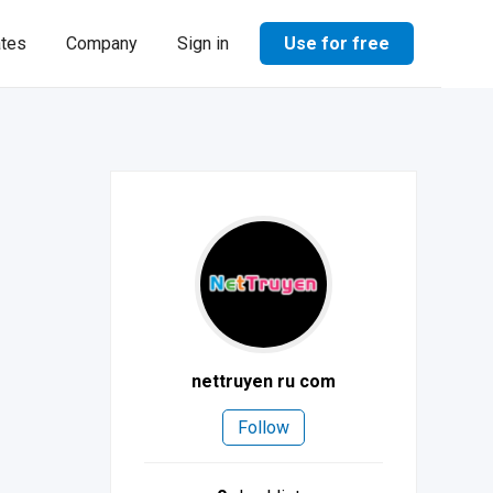
Use for free
ates
Company
Sign in
nettruyen ru com
Follow