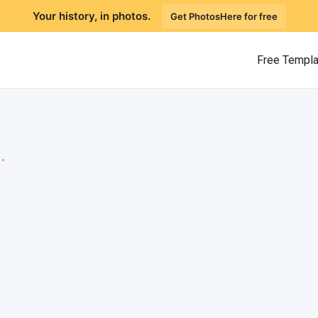
Your history, in photos.
Get PhotosHere for free
Free Templ
.