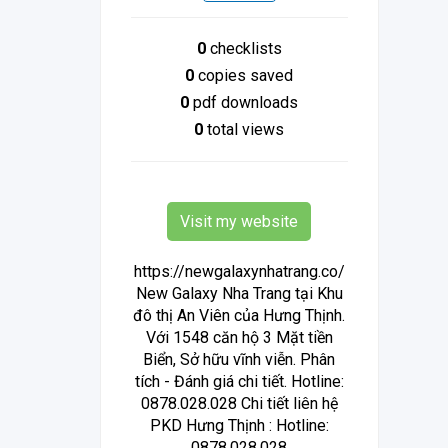
0
checklists
0
copies saved
0
pdf downloads
0
total views
Visit my website
https://newgalaxynhatrang.co/
New Galaxy Nha Trang tại Khu
đô thị An Viên của Hưng Thịnh.
Với 1548 căn hộ 3 Mặt tiền
Biển, Sở hữu vĩnh viễn. Phân
tích - Đánh giá chi tiết. Hotline:
0878.028.028 Chi tiết liên hệ
PKD Hưng Thịnh : Hotline:
0878.028.028