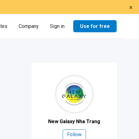
×
Use for free
ates
Company
Sign in
New Galaxy Nha Trang
Follow