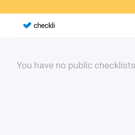
You have no public checklists