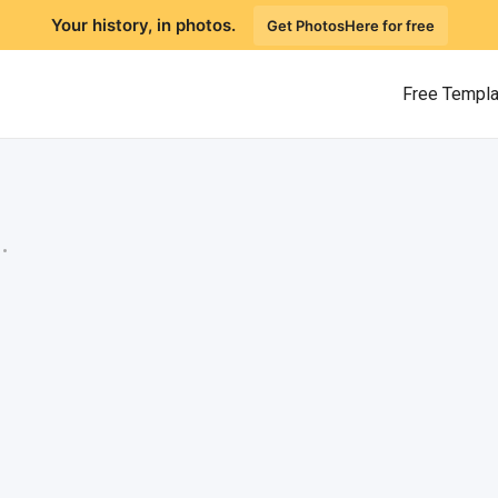
Your history, in photos.
Get PhotosHere for free
Free Templ
.