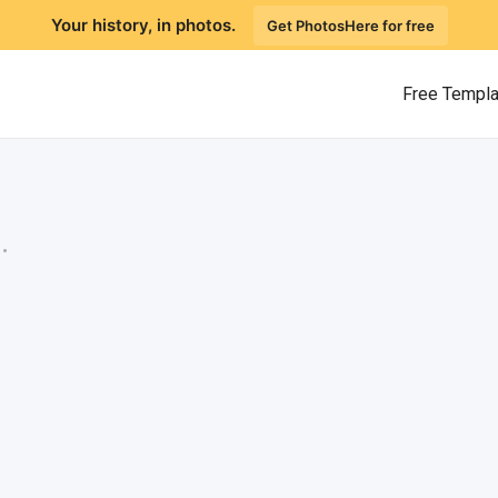
Your history, in photos.
Get PhotosHere for free
Free Templ
.