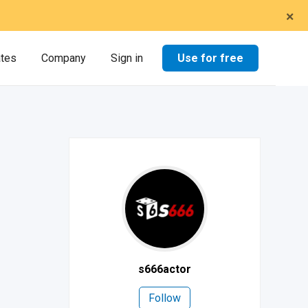
×
Use for free
ates
Company
Sign in
s666actor
Follow