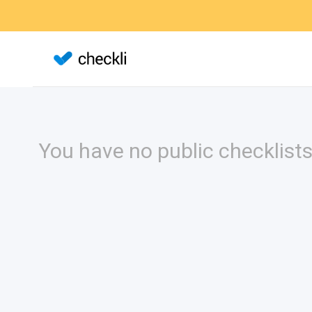
You have no public checklists