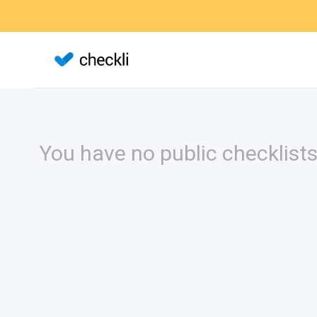
You have no public checklists