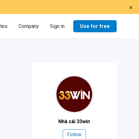
×
Use for free
ates
Company
Sign in
Nhà cái 33win
Follow