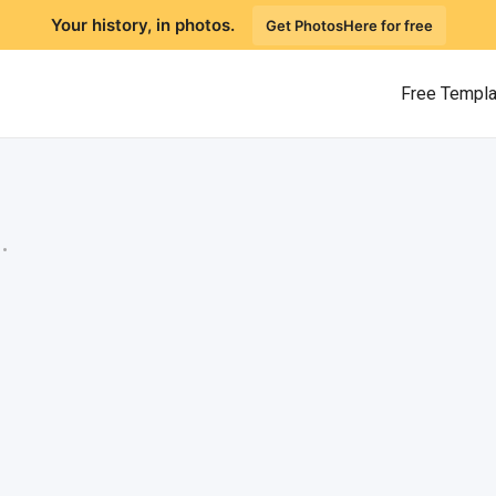
Your history, in photos.
Get PhotosHere for free
Free Templ
.